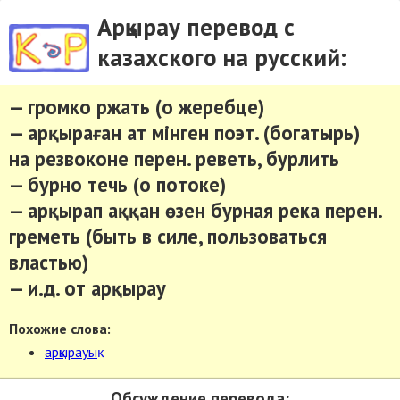
Арқырау перевод с
казахского на русский:
— громко ржать (о жеpебце)
— арқыраған ат мінген поэт. (богатыpь)
на резвоконе перен. реветь, бурлить
— бурно течь (о потоке)
— арқырап аққан өзен бурная река перен.
греметь (быть в силе, пользоваться
властью)
— и.д. от арқырау
Похожие слова:
арқырауық
Обсуждение перевода: