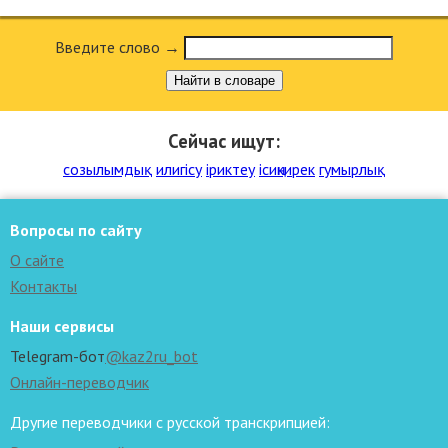
Введите слово →
Найти в словаре
Сейчас ищут:
созылымдық
илигісу
іриктеу
ісиңкирек
гумырлық
Вопросы по сайту
О сайте
Контакты
Наши сервисы
Telegram-бот
@kaz2ru_bot
Онлайн-переводчик
Другие переводчики с русской транскрипцией: