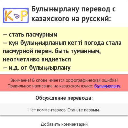
Булынғырлану перевод с
казахского на русский:
— стать пасмурным
— күн бұлыңғырланып кетті погода стала
пасмурной перен. быть туманным,
неотчетливо виднеться
— и.д. от бұлыңғырлану
Внимание! В слове имеется орфографическая ошибка!
Правильное написание на казахском языке:
бұлыңғырлану
.
Обсуждение перевода:
Нет комментариев. Станьте первым.
Добавить комментарий