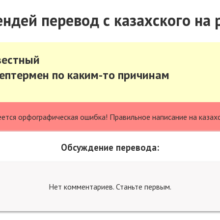
ндей перевод с казахского на 
вестный
бептермен по каким-то причинам
еется орфографическая ошибка! Правильное написание на казах
Обсуждение перевода:
Нет комментариев. Станьте первым.