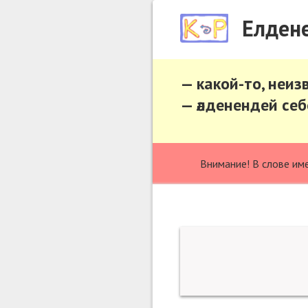
Елдене
— какой-то, неиз
— әлденендей се
Внимание! В слове им