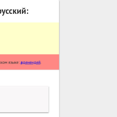
русский:
ском языке:
әлденендей
.