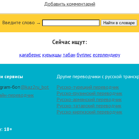
Добавить комментарий
Введите слово →
Найти в словаре
Сейчас ищут:
қағаберис
қурықшы
табан
бүгілис
есерлендиру
и сервисы
Другие переводчики с русской транск
egram-бот
@kaz2ru_bot
Русско-турецкий переводчик
Русско-грузинский переводчик
айн-переводчик
Русско-армянский переводчик
Русско-татарский переводчик
Русско-киргизский переводчик
: 18+