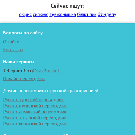
Сейчас ищут:
окірис
силкініс
түйежонышка
біліктілик
бүтінделу
Вопросы по сайту
О сайте
Контакты
Наши сервисы
Telegram-бот
@kaz2ru_bot
Онлайн-переводчик
Другие переводчики с русской транскрипцией:
Русско-турецкий переводчик
Русско-грузинский переводчик
Русско-армянский переводчик
Русско-татарский переводчик
Русско-киргизский переводчик