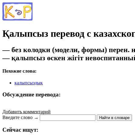
Қалыпсыз перевод с казахског
— без колодки (модели, фоpмы) перен.
— қалыпсыз өскен жігіт невоспитанны
Похожие слова:
қалыпсыздық
Обсуждение перевода:
Добавить комментарий
Введите слово →
Найти в словаре
Сейчас ищут: