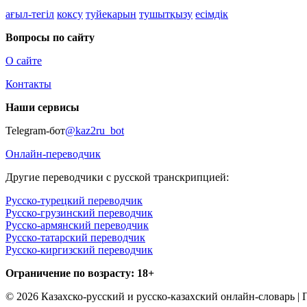
ағыл-тегіл
коксу
туйекарын
тушытқызу
есімдік
Вопросы по сайту
О сайте
Контакты
Наши сервисы
Telegram-бот
@kaz2ru_bot
Онлайн-переводчик
Другие переводчики с русской транскрипцией:
Русско-турецкий переводчик
Русско-грузинский переводчик
Русско-армянский переводчик
Русско-татарский переводчик
Русско-киргизский переводчик
Ограничение по возрасту: 18+
© 2026 Казахско-русский и русско-казахский онлайн-словарь |