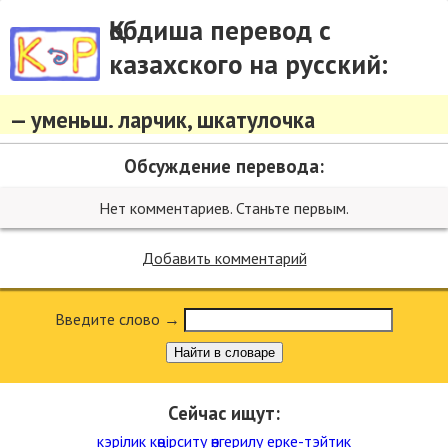
Қобдиша перевод с
казахского на русский:
— уменьш. ларчик, шкатулочка
Обсуждение перевода:
Нет комментариев. Станьте первым.
Добавить комментарий
Введите слово →
Найти в словаре
Сейчас ищут:
кэрілик
көңірситу
өнгерилу
ерке-тэйтик