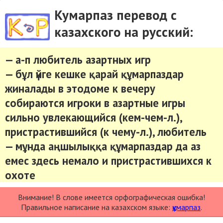
Кумарпаз перевод с
казахского на русский:
— а-п любитель азартных игр
— бұл үйге кешке қарай құмарпаздар
жиналады в этодоме к вечеру
собираются игроки в азартные игры
сильно увлекающийся (кем-чем-л.),
пристрастившийся (к чему-л.), любитель
— мұнда аңшылыққа құмарпаздар да аз
емес здесь немало и пристрастившихся к
охоте
Внимание! В слове имеется орфографическая ошибка!
Правильное написание на казахском языке:
құмарпаз
.