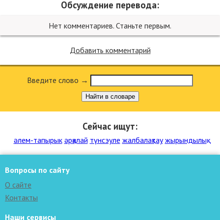
Обсуждение перевода:
Нет комментариев. Станьте первым.
Добавить комментарий
Введите слово →
Найти в словаре
Сейчас ищут:
әлем-тапырык
әрқалай
түнсэуле
жалбалақтау
жырындылық
Вопросы по сайту
О сайте
Контакты
Наши сервисы