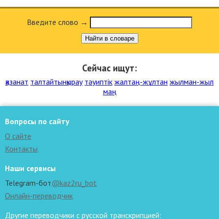
Введите слово →
Найти в словаре
Сейчас ищут:
қазанат
талтайтынқырау
тәуиптік
жалтаң-жұлтан
жылман-жыл
маң
Вопросы по сайту
О сайте
Контакты
Наши сервисы
Telegram-бот
@kaz2ru_bot
Онлайн-переводчик
Другие переводчики с русской транскрипцией: