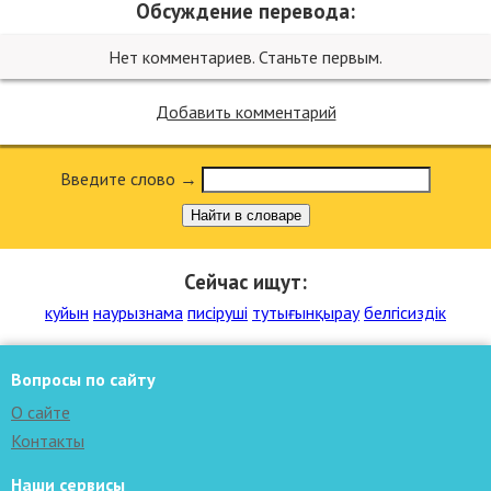
Обсуждение перевода:
Нет комментариев. Станьте первым.
Добавить комментарий
Введите слово →
Найти в словаре
Сейчас ищут:
куйын
наурызнама
писіруші
тутығынқырау
белгісиздік
Вопросы по сайту
О сайте
Контакты
Наши сервисы