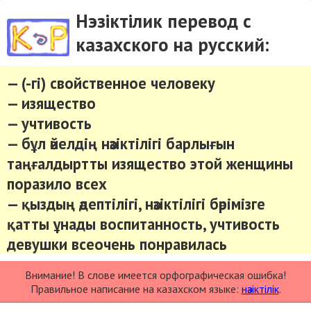
Нэзіктілик перевод с
казахского на русский:
— (-гі) свойственное человеку
— изящество
— учтивость
— бұл әйелдің нәзіктілігі барлығын
таңғалдыртты изящество этой женщины
поразило всех
— қыздың әдептілігі, нәзіктілігі бәрімізге
қатты ұнады воспитанность, учтивость
девушки всеочень понравилась
Внимание! В слове имеется орфографическая ошибка!
Правильное написание на казахском языке:
нәзіктілік
.