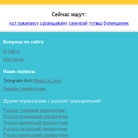
Сейчас ищут:
кұттықтағансу
сұраншақтану
танкурай
тутқыш
булиншилик
Вопросы по сайту
О сайте
Контакты
Наши сервисы
Telegram-бот
@kaz2ru_bot
Онлайн-переводчик
Другие переводчики с русской транскрипцией:
Русско-турецкий переводчик
Русско-грузинский переводчик
Русско-армянский переводчик
Русско-татарский переводчик
Русско-киргизский переводчик