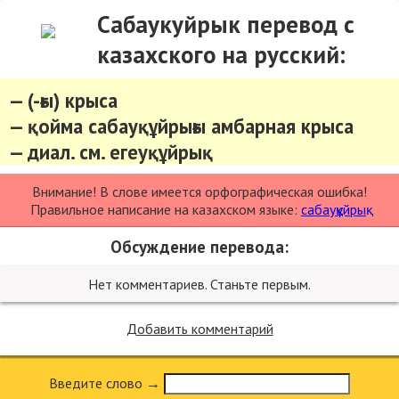
Сабаукуйрык перевод с
казахского на русский:
— (-ғы) крыса
— қойма сабауқұйрығы амбарная крыса
— диал. см. егеуқұйрық
Внимание! В слове имеется орфографическая ошибка!
Правильное написание на казахском языке:
сабауқұйрық
.
Обсуждение перевода:
Нет комментариев. Станьте первым.
Добавить комментарий
Введите слово →