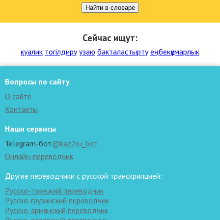
Найти в словаре
Сейчас ищут:
куалик
тогілдиру
узаю
бакталастырту
еңбекқұмарлык
Вопросы по сайту
О сайте
Контакты
Наши сервисы
Telegram-бот
@kaz2ru_bot
Онлайн-переводчик
Другие переводчики с русской транскрипцией:
Русско-турецкий переводчик
Русско-грузинский переводчик
Русско-армянский переводчик
Русско-татарский переводчик