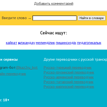
Добавить комментарий
Введите слово →
Найти в словаре
Сейчас ищут:
кайрат
қылжандау
мелимділик
пишинсиздік
педагогикалык
и сервисы
Другие переводчики с русской транск
egram-бот
@kaz2ru_bot
Русско-турецкий переводчик
Русско-грузинский переводчик
айн-переводчик
Русско-армянский переводчик
Русско-татарский переводчик
Русско-киргизский переводчик
: 18+