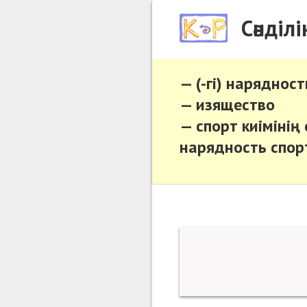
Сәнділ
— (-гі) нарядност
— изящество
— спорт киімінің
нарядность спо