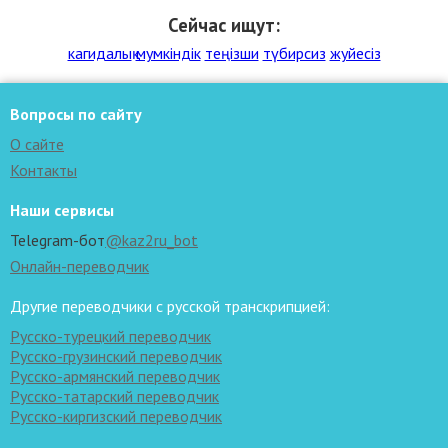
Сейчас ищут:
кагидалық
мумкіндік
теңізши
түбирсиз
жуйесіз
Вопросы по сайту
О сайте
Контакты
Наши сервисы
Telegram-бот
@kaz2ru_bot
Онлайн-переводчик
Другие переводчики с русской транскрипцией:
Русско-турецкий переводчик
Русско-грузинский переводчик
Русско-армянский переводчик
Русско-татарский переводчик
Русско-киргизский переводчик