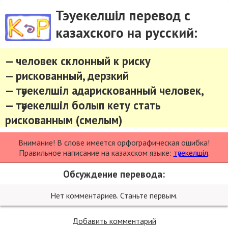
Тэуекелшіл перевод с
казахского на русский:
— человек склонный к риску
— рискованный, дерзкий
— тәуекелшіл адарискованный человек,
— тәуекелшіл болып кету стать
рискованным (смелым)
Внимание! В слове имеется орфографическая ошибка!
Правильное написание на казахском языке:
тәуекелшіл
.
Обсуждение перевода:
Нет комментариев. Станьте первым.
Добавить комментарий