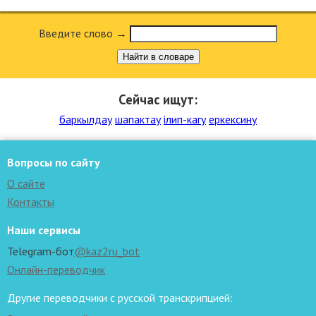
Введите слово →
Найти в словаре
Сейчас ищут:
баркылдау
шапактау
ілип-кагу
еркексину
Вопросы по сайту
О сайте
Контакты
Наши сервисы
Telegram-бот
@kaz2ru_bot
Онлайн-переводчик
Другие переводчики с русской транскрипцией: