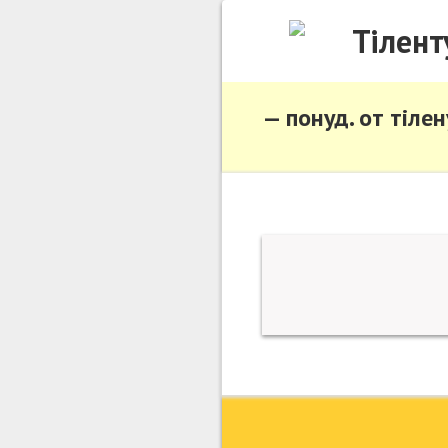
Тілент
— понуд. от тілен