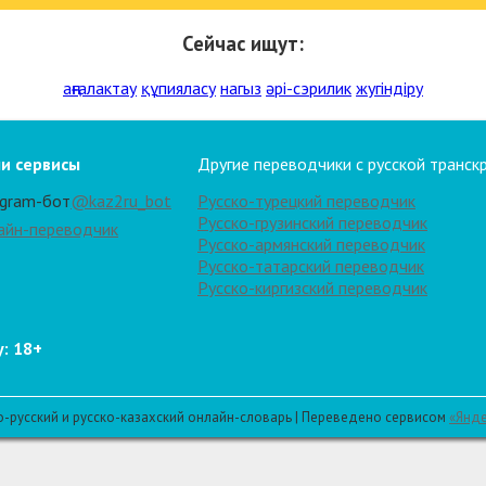
Сейчас ищут:
аңғалактау
құпияласу
нагыз
әрі-сэрилик
жугіндіру
и сервисы
Другие переводчики с русской транск
egram-бот
@kaz2ru_bot
Русско-турецкий переводчик
Русско-грузинский переводчик
айн-переводчик
Русско-армянский переводчик
Русско-татарский переводчик
Русско-киргизский переводчик
: 18+
о-русский и русско-казахский онлайн-словарь | Переведено сервисом
«Янд