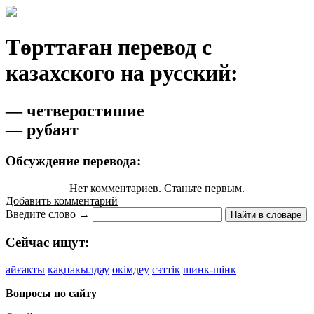
Төрттаған перевод с
казахского на русский:
— четверостишие
— рубаят
Обсуждение перевода:
Нет комментариев. Станьте первым.
Добавить комментарий
Введите слово →
Найти в словаре
Сейчас ищут:
айғакты
кақпакылдау
окімдеу
сэттік
шинк-шінк
Вопросы по сайту