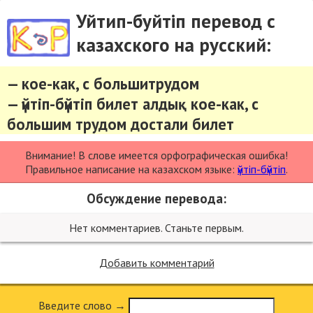
Уйтип-буйтіп перевод с
казахского на русский:
— кое-как, с большитрудом
— үйтіп-бүйтіп билет алдық кое-как, с
большим трудом достали билет
Внимание! В слове имеется орфографическая ошибка!
Правильное написание на казахском языке:
үйтіп-бүйтіп
.
Обсуждение перевода:
Нет комментариев. Станьте первым.
Добавить комментарий
Введите слово →