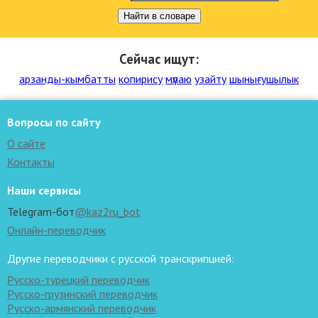
Найти в словаре
Сейчас ищут:
арзанды-кымбатты
копирису
мүлаю
узайту
шынығушылык
Вопросы по сайту
О сайте
Контакты
Наши сервисы
Telegram-бот
@kaz2ru_bot
Онлайн-переводчик
Другие переводчики с русской транскрипцией:
Русско-турецкий переводчик
Русско-грузинский переводчик
Русско-армянский переводчик